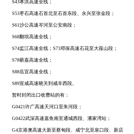
S43孝洪高速全线；
S53枣石高速石首北至石首东段、永兴至张金段；
S61沙公高速岑河至公安南段；
S68翻坝高速全线；
S74监江高速全线；S73邓保高速石花至大薤山段；
S78蕲嘉高速全线；
S88岳宜高速全线；
S89宣咸高速晓关到咸丰西段。
暂时封闭出口收费站的有：
G0421许广高速天河口至朱河段；
G0422武深高速嘉鱼南至通城西段、潘家湾站；
G4京港澳高速大新至蔡甸段、咸宁北至泉口段、新店