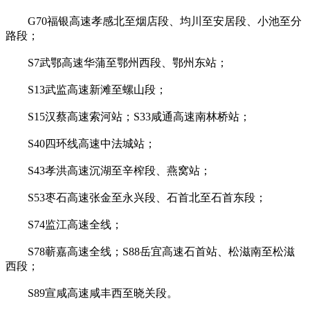
G70福银高速孝感北至烟店段、均川至安居段、小池至分
路段；
S7武鄂高速华蒲至鄂州西段、鄂州东站；
S13武监高速新滩至螺山段；
S15汉蔡高速索河站；S33咸通高速南林桥站；
S40四环线高速中法城站；
S43孝洪高速沉湖至辛榨段、燕窝站；
S53枣石高速张金至永兴段、石首北至石首东段；
S74监江高速全线；
S78蕲嘉高速全线；S88岳宜高速石首站、松滋南至松滋
西段；
S89宣咸高速咸丰西至晓关段。