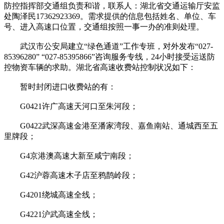
防控指挥部交通组负责和谐，联系人：湖北省交通运输厅安监
处陶泽民17362923369。需求提供的信息包括姓名、单位、车
号、进入高速口位置，交通组按照一事一办的准则处理。
武汉市公安局建立“绿色通道”工作专班，对外发布“027-
85396280” “027-85395866”咨询服务专线，24小时接受运送防
控物资车辆的求助。湖北省高速收费站控制状况如下：
暂时封闭进口收费站的有：
G0421许广高速天河口至朱河段；
G0422武深高速金港至潘家湾段、嘉鱼南站、通城西至五
里牌段；
G4京港澳高速大新至咸宁南段；
G42沪蓉高速木子店至鸦鹊岭段；
G4201绕城高速全线；
G4221沪武高速全线；