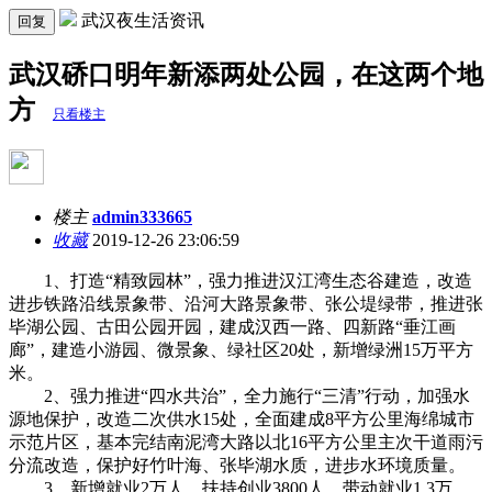
武汉夜生活资讯
回复
武汉硚口明年新添两处公园，在这两个地
方
只看楼主
楼主
admin333665
收藏
2019-12-26 23:06:59
1、打造“精致园林”，强力推进汉江湾生态谷建造，改造
进步铁路沿线景象带、沿河大路景象带、张公堤绿带，推进张
毕湖公园、古田公园开园，建成汉西一路、四新路“垂江画
廊”，建造小游园、微景象、绿社区20处，新增绿洲15万平方
米。
2、强力推进“四水共治”，全力施行“三清”行动，加强水
源地保护，改造二次供水15处，全面建成8平方公里海绵城市
示范片区，基本完结南泥湾大路以北16平方公里主次干道雨污
分流改造，保护好竹叶海、张毕湖水质，进步水环境质量。
3、新增就业2万人，扶持创业3800人、带动就业1.3万