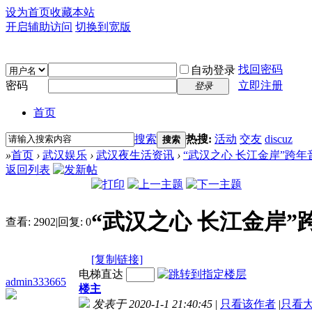
设为首页
收藏本站
开启辅助访问
切换到宽版
找回密码
自动登录
密码
立即注册
登录
首页
搜索
热搜:
活动
交友
discuz
搜索
»
首页
›
武汉娱乐
›
武汉夜生活资讯
›
“武汉之心 长江金岸”跨
返回列表
“武汉之心 长江金岸
查看:
2902
|
回复:
0
[复制链接]
电梯直达
admin333665
楼主
发表于 2020-1-1 21:40:45
|
只看该作者
|
只看