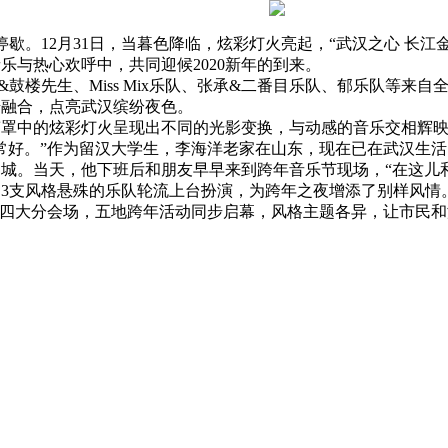
歇。12月31日，当暮色降临，炫彩灯火亮起，“武汉之心 长
乐与热心欢呼中，共同迎候2020新年的到来。
鼓楼先生、Miss Mix乐队、张承&二番目乐队、郁乐队等来
错融合，点亮武汉缤纷夜色。
中的炫彩灯火呈现出不同的光影变换，与动感的音乐交相辉映
好。”作为留汉大学生，李海洋老家在山东，现在已在武汉生活了
城。当天，他下班后和朋友早早来到跨年音乐节现场，“在这儿
支风格悬殊的乐队轮流上台扮演，为跨年之夜增添了别样风情
设四大分会场，五地跨年活动同步启幕，风格主题各异，让市民