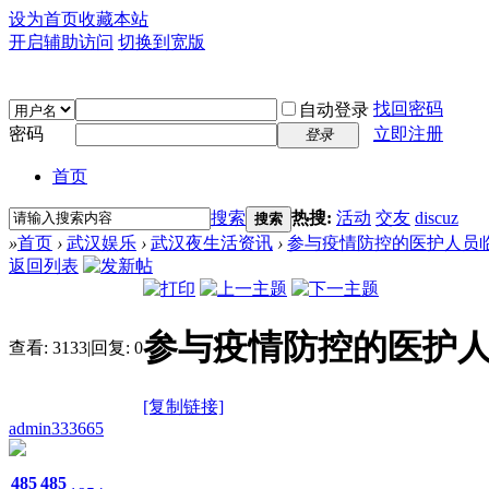
设为首页
收藏本站
开启辅助访问
切换到宽版
找回密码
自动登录
密码
立即注册
登录
首页
搜索
热搜:
活动
交友
discuz
搜索
»
首页
›
武汉娱乐
›
武汉夜生活资讯
›
参与疫情防控的医护人员临时
返回列表
参与疫情防控的医护
查看:
3133
|
回复:
0
[复制链接]
admin333665
485
485