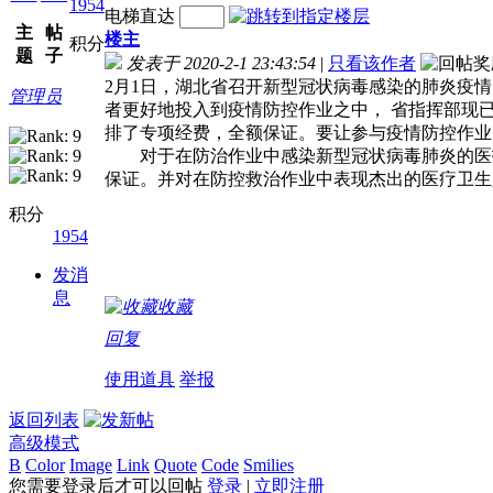
1954
电梯直达
主
帖
楼主
积分
题
子
发表于 2020-2-1 23:43:54
|
只看该作者
2月1日，湖北省召开新型冠状病毒感染的肺炎疫
管理员
者更好地投入到疫情防控作业之中， 省指挥部现
排了专项经费，全额保证。要让参与疫情防控作业
对于在防治作业中感染新型冠状病毒肺炎的医护
保证。并对在防控救治作业中表现杰出的医疗卫生
积分
1954
发消
息
收藏
回复
使用道具
举报
返回列表
高级模式
B
Color
Image
Link
Quote
Code
Smilies
您需要登录后才可以回帖
登录
|
立即注册